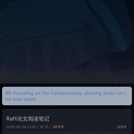
Focusing on the fundamentals; slowing down on t
he new stack.
Raft论文阅读笔记
微服务
2026-06-28 23:00
25
26.5℃