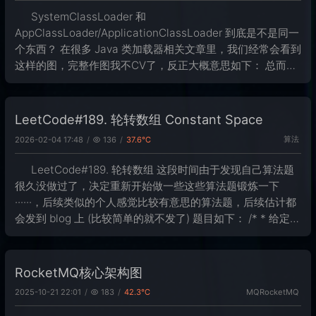
SystemClassLoader 和
AppClassLoader/ApplicationClassLoader 到底是不是同一
个东西？ 在很多 Java 类加载器相关文章里，我们经常会看到
这样的图，完整作图我不CV了，反正大概意思如下： 总而言
之，大概意思可以总结成这样： BootstrapCl
LeetCode#189. 轮转数组 Constant Space
算法
2026-02-04 17:48
136
37.6℃
LeetCode#189. 轮转数组 这段时间由于发现自己算法题
很久没做过了，决定重新开始做一些这些算法题锻炼一下
······，后续类似的个人感觉比较有意思的算法题，后续估计都
会发到 blog 上 (比较简单的就不发了) 题目如下： /* * 给定一
个整数数组 nums，将数组中的元素向右轮转
RocketMQ核心架构图
2025-10-21 22:01
183
42.3℃
MQ
RocketMQ