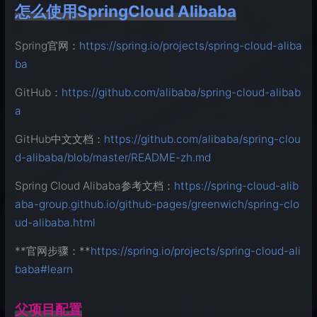
怎么使用SpringCloud Alibaba
Spring官网：
https://spring.io/projects/spring-cloud-aliba
ba
GitHub：
https://github.com/alibaba/spring-cloud-alibab
a
GitHub中文文档：
https://github.com/alibaba/spring-clou
d-alibaba/blob/master/README-zh.md
Spring Cloud Alibaba参考文档：
https://spring-cloud-alib
aba-group.github.io/github-pages/greenwich/spring-clo
ud-alibaba.html
**官网步骤：**
https://spring.io/projects/spring-cloud-ali
baba#learn
父项目配置