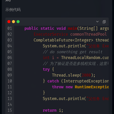
示例代码
01
public
static
void
main
(String[] args)
 
02
ExecutorService
commonThreadPool
=
 
03
        CompletableFuture<Integer> threadPa
04
            System.out.println(
"父任务 Execu
05
// do something get result
06
int
i
=
 ThreadLocalRandom.curre
07
// 为了验证是否是多线程实现，这里可
08
try
 {

09
                Thread.sleep(
2000
);

10
            } 
catch
 (InterruptedException e)
11
throw
new
RuntimeException
(
12
            }

13
            System.out.println(
"父任务 Endin
14
15
return
 i;
