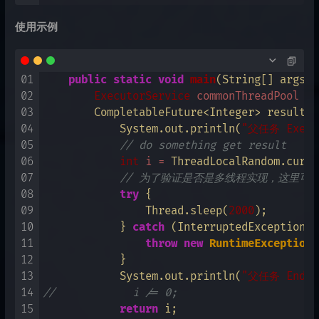
使用示例
01
public
static
void
main
(String[] args)
 
02
ExecutorService
commonThreadPool
=
 
03
        CompletableFuture<Integer> result =
04
            System.out.println(
"父任务 Execu
05
// do something get result
06
int
i
=
 ThreadLocalRandom.curre
07
// 为了验证是否是多线程实现，这里可
08
try
 {

09
                Thread.sleep(
2000
);

10
            } 
catch
 (InterruptedException e)
11
throw
new
RuntimeException
(
12
            }

13
            System.out.println(
"父任务 Endin
14
//            i /= 0;
15
return
 i;
