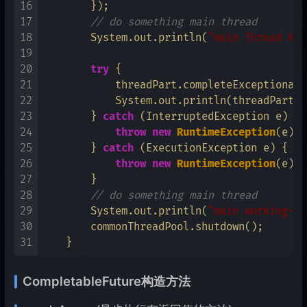
16
        });

17
// do something main thread
18
        System.out.println(
"main Thread Kee
19
20
try
 {

21
            threadPart.completeExceptionall
22
            System.out.println(threadPart.g
23
        } 
catch
 (InterruptedException e) {

24
throw
new
RuntimeException
(e);

25
        } 
catch
 (ExecutionException e) {

26
throw
new
RuntimeException
(e);

27
        }

28
// do something main thread
29
        System.out.println(
"main working···
30
        commonThreadPool.shutdown();

31
CompletableFuture构造方法