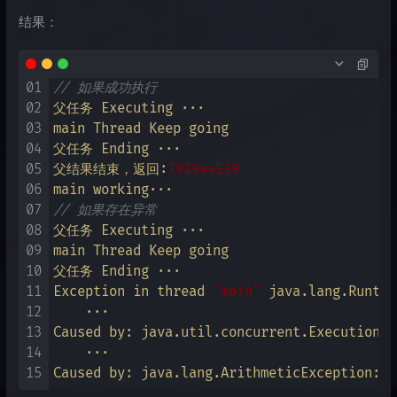
结果：
01
// 如果成功执行
02
父任务 Executing ···

03
main Thread Keep going

04
父任务 Ending ···

05
父结果结束，返回:
792944539
06
07
// 如果存在异常
08
父任务 Executing ···

09
main Thread Keep going

10
父任务 Ending ···

11
Exception in thread 
"main"
 java.lang.Runtim
12
    ···

13
Caused by: java.util.concurrent.ExecutionEx
14
    ···

15