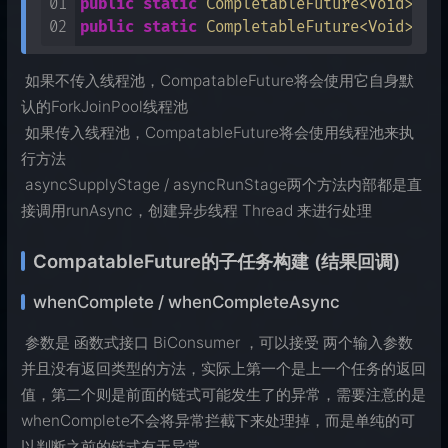
01
public
static
 CompletableFuture<Void> 
ru
02
public
static
 CompletableFuture<Void> 
ru
​ 如果不传入线程池，CompatableFuture将会使用它自身默
认的ForkJoinPool线程池
​ 如果传入线程池，CompatableFuture将会使用线程池来执
行方法
​ asyncSupplyStage / asyncRunStage两个方法内部都是直
接调用runAsync，创建异步线程 Thread 来进行处理
CompatableFuture的子任务构建 (结果回调)
whenComplete / whenCompleteAsync
​ 参数是 函数式接口 BiConsumer ，可以接受 两个输入参数
并且没有返回类型的方法，实际上第一个是上一个任务的返回
值，第二个则是前面的链式可能发生了的异常，需要注意的是
whenComplete不会将异常拦截下来处理掉，而是单纯的可
以判断之前的链式有无异常