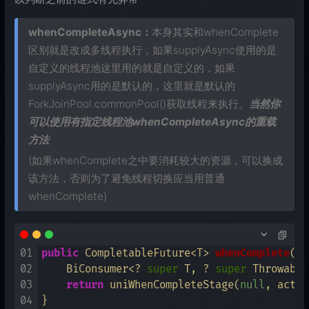
whenCompleteAsync：
本身其实和whenComplete
区别就是改成多线程执行，如果supplyAsync使用的是
自定义的线程池这里用的就是自定义的，如果
supplyAsync用的是默认的，这里就是默认的
ForkJoinPool.commonPool()获取线程来执行。
当然你
可以使用有指定线程池whenCompleteAsync的重载
方法
(如果whenComplete之中要消耗较大的资源，可以换成
该方法，否则为了避免线程切换应当用普通
whenComplete)
01
public
 CompletableFuture<T> 
whenComplete
(

02
    BiConsumer<? 
super
 T, ? 
super
 Throwable
03
return
 uniWhenCompleteStage(
null
, actio
04