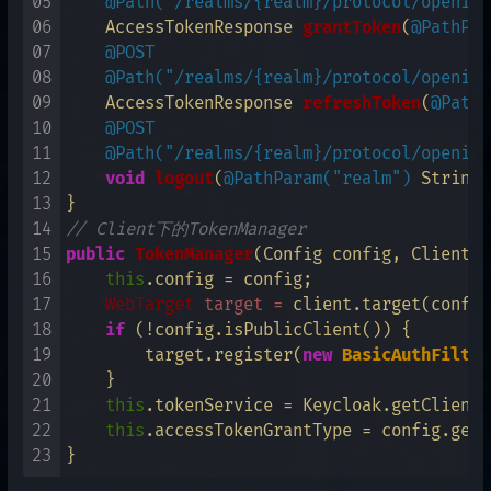
05
@Path("/realms/{realm}/protocol/openid-
06
    AccessTokenResponse 
grantToken
(
@PathPar
07
@POST
08
@Path("/realms/{realm}/protocol/openid-
09
    AccessTokenResponse 
refreshToken
(
@PathP
10
@POST
11
@Path("/realms/{realm}/protocol/openid-
12
void
logout
(
@PathParam("realm")
 String 
13
14
// Client下的TokenManager
15
public
TokenManager
(Config config, Client c
16
this
.config = config;

17
WebTarget
target
=
 client.target(config
18
if
 (!config.isPublicClient()) {

19
        target.register(
new
BasicAuthFilter
20
    }

21
this
.tokenService = Keycloak.getClientP
22
this
.accessTokenGrantType = config.getG
23