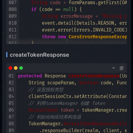
007
String
code
=
 formParams.getFirst(OAut
008
if
 (code == 
null
) {

009
String
errorMessage
=
"Missing par
010
        event.detail(Details.REASON, error
011
        event.error(Errors.INVALID_CODE);

012
throw
new
CorsErrorResponseExcepti
013
    }

014
    OAuth2CodeParser.
ParseResult
parseResu
createTokenResponse
015
// 如果是错误的授权码 (可能是重复使用的授权码
016
if
 (parseResult.isIllegalCode()) {

017
AuthenticatedClientSessionModel
cl
01
protected
 Response 
createTokenResponse
(User
018
// Attempt to use same code twice 
02
    String scopeParam, 
boolean
 code, Functi
019
if
 (clientSession != 
null
) {

03
// 设置授权类型
020
            clientSession.detachFromUserSe
04
    clientSessionCtx.setAttribute(Constants
021
        }

05
// 利用tokenManager 创建 Token
022
        event.error(Errors.INVALID_CODE);

06
AccessToken
token
=
 tokenManager.create
023
throw
new
CorsErrorResponseExcepti
07
// 初始化响应结果构造器
024
    }

08
    TokenManager.
AccessTokenResponseBuilder
025
// 对Client Session做检查
09
        .responseBuilder(realm, client, eve
026
AuthenticatedClientSessionModel
client