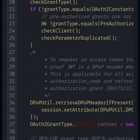
20
    checkGrantType();

21
if
 (!grantType.equals(OAuth2Constants.U
22
// pre-authorized grants are not ne
23
        && !grantType.equals(PreAuthorizedC
24
        checkClient();

25
        checkParameterDuplicated();

26
    }

27
/*

28
         * To request an access token that 
29
         * proof JWT in a DPoP header when 
30
         * This is applicable for all acces
31
         * authorization_code and refresh_t
32
         * authorization grant [RFC7523])

33
         */
34
    DPoPUtil.retrieveDPoPHeaderIfPresent(se
35
        session.setAttribute(DPoPUtil.DPOP_
36
    });

37
    OAuth2GrantType.
Context
context
=
new
O
38
                                           
39
// 因为上面 grant_type 恒定为 authorizati