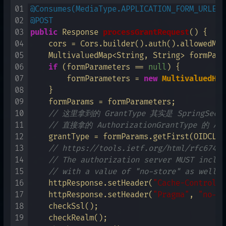
01
@Consumes(MediaType.APPLICATION_FORM_URLENC
02
@POST
03
public
 Response 
processGrantRequest
()
 {

04
    cors = Cors.builder().auth().allowedMet
05
    MultivaluedMap<String, String> formPara
06
if
 (formParameters == 
null
) {

07
        formParameters = 
new
MultivaluedHas
08
    }

09
    formParams = formParameters;

10
// 这里拿到的 GrantType 其实是 SpringSecu
11
// 直接拿的 AuthorizationGrantType 的 AU
12
    grantType = formParams.getFirst(OIDCLog
13
// https://tools.ietf.org/html/rfc6749#
14
// The authorization server MUST includ
15
// with a value of "no-store" as well a
16
    httpResponse.setHeader(
"Cache-Control"
,
17
    httpResponse.setHeader(
"Pragma"
, 
"no-ca
18
    checkSsl();

19
    checkRealm();
