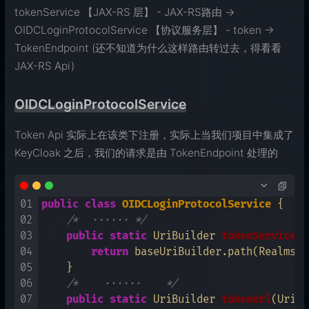
tokenService 【JAX-RS 层】 - JAX-RS路由 ->
OIDCLoginProtocolService 【协议服务层】 - token ->
TokenEndpoint (还不知道为什么这样路由转过去，得看看
JAX-RS Api)
OIDCLoginProtocolService
Token Api 实际上在该类下注册，实际上当我们项目中集成了
KeyCloak 之后，我们的请求是由 TokenEndpoint 处理的
01
public
class
OIDCLoginProtocolService
 {

02
/*  ······ */
03
public
static
 UriBuilder 
tokenServiceBa
04
return
 baseUriBuilder.path(RealmsRe
05
    }

06
/*    ······    */
07
public
static
 UriBuilder 
tokenUrl
(UriBu