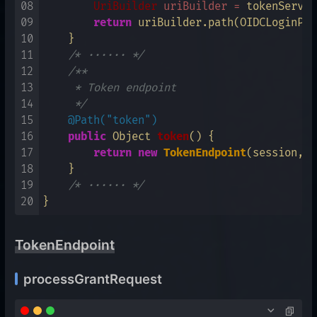
08
UriBuilder
uriBuilder
=
 tokenServic
09
return
 uriBuilder.path(OIDCLoginPro
10
    }

11
/* ······ */
12
/**

13
     * Token endpoint

14
     */
15
@Path("token")
16
public
 Object 
token
()
 {

17
return
new
TokenEndpoint
(session, t
18
    }

19
/* ······ */
20
TokenEndpoint
processGrantRequest