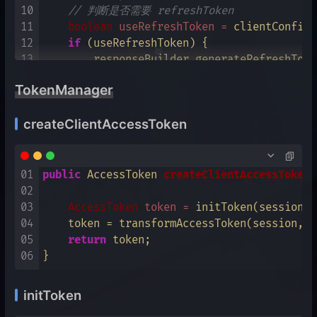
10
// 判断是否需要 refreshToken
027
// 如果授权码已经过期
11
boolean
useRefreshToken
=
 clientConfig.
028
if
 (parseResult.isExpiredCode()) {

12
if
 (useRefreshToken) {

029
        event.error(Errors.EXPIRED_CODE);

13
        responseBuilder.generateRefreshToken
030
throw
new
CorsErrorResponseExcepti
14
// 如果是首次访问、离线下创建的在线会话，把S
031
    }

TokenManager
15
if
 (TokenUtil.TOKEN_TYPE_OFFLINE.eq
032
// 获取用户 Session 做检查
16
                && clientSessionCtx.getClie
033
UserSessionModel
userSession
=
null
;

createClientAccessToken
17
// the online session can be re
034
if
 (clientSession != 
null
) {

18
            session.sessions().removeUserSe
035
        userSession = clientSession.getUse
19
        }

036
    }

20
    }

01
public
 AccessToken 
createClientAccessToken
(
037
if
 (userSession == 
null
) {

21
// MTLS 绑定 (不知道是啥，估计是一种安全手段
02
                                           
038
        event.error(Errors.USER_SESSION_NO
22
    checkAndBindMtlsHoKToken(responseBuilde
03
AccessToken
token
=
 initToken(session, 
039
throw
new
CorsErrorResponseExcepti
23
// 如果是 OIDC 请求，构造 Token 的 ID 令牌
04
    token = transformAccessToken(session, t
040
    }

24
if
 (TokenUtil.isOIDCRequest(scopeParam))
05
return
 token;

041
// 对用户做检查
25
        responseBuilder.generateIDToken().g
06
042
UserModel
user
=
 userSession.getUser();
26
    }

043
if
 (user == 
null
) {

27
// Client 自定义的策略处理
044
        event.error(Errors.USER_NOT_FOUND);
initToken
28
if
 (clientPolicyContextGenerator != 
nul
045
throw
new
CorsErrorResponseExcepti